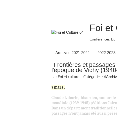
Foi et
Conférences, Livre
Archives 2021-2022
2022-2023
"Frontières et passage
l'époque de Vichy (1940
par Foi et culture
-
Catégories :
#Archiv
7 mars :
Claude Laharie, historien, auteur d
mondiale (1939-1945) (éditions Cair
Dans un département traditionnellemen
passages n’ont jamais été aussi prése