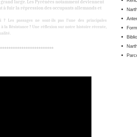
Renc
e grand large. Les Pyrénées notamment deviennent
t à fuir la répression des occupants allemands et
Nart
Ante
i ? Les passages ne sont-ils pas l’une des principales
à la Résistance ? Une réflexion sur notre histoire récente,
Form
ualité.
Bibli
Nart
*************************
Parc