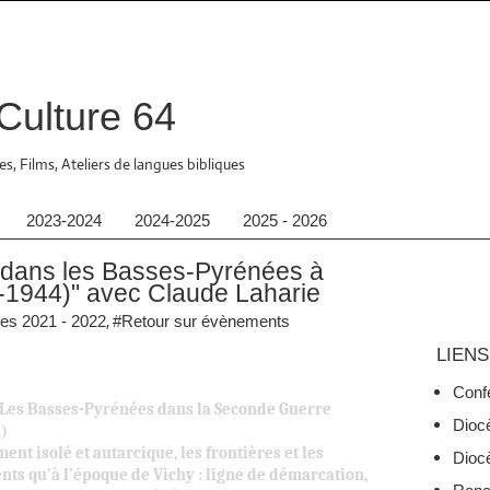
 Culture 64
s, Films, Ateliers de langues bibliques
2023-2024
2024-2025
2025 - 2026
s dans les Basses-Pyrénées à
-1944)" avec Claude Laharie
,
es 2021 - 2022
#Retour sur évènements
LIENS
Conf
e Les Basses-Pyrénées dans la Seconde Guerre
Dioc
n)
t isolé et autarcique, les frontières et les
Diocè
nts qu’à l’époque de Vichy : ligne de démarcation,