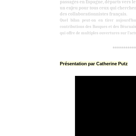
passages en Espagne, départs vers l
un enjeu pour tous ceux qui cherchen
des collaborationnistes français.
Quel bilan peut-on en tirer aujourd’hu
contributions des Basques et des Béarnais 
qui offre de multiples ouvertures sur l’act
***********
Présentation par Catherine Putz