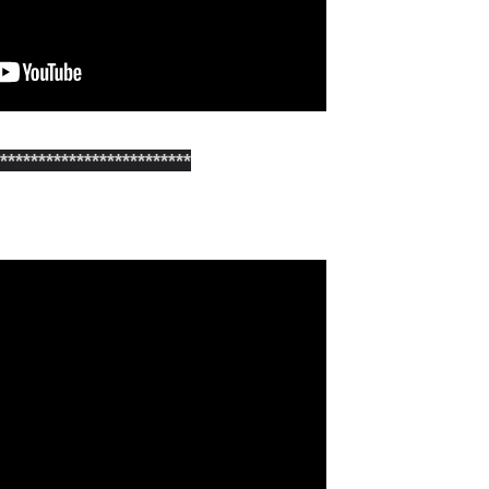
*************************