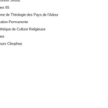
ontrer Jésus
hex 65
nne de Théologie des Pays de l'Adour
ation Permanente
othèque de Culture Religieuse
hex
ours Cleophas